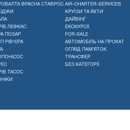
РОВАЛТА ВРАСНА СТАВРОС
AIR-CHARTER-SERVICES
ІДІКИ
КРУЇЗИ ТА ЯХТИ
АЛА
ДАЙВІНГ
РІВ ЛЕФКАС
ЕКСКУРСІЇ
РА ПОЗАР
FOR-SALE
П РІВ'ЄРА
АВТОМОБІЛЬ НА ПРОКАТ
А
ОГЛЯД ПАМ'ЯТОК
ОПОНІСОС
ТРАНСФЕР
РЕС
БЕЗ КАТЕГОРІЇ
ІВ ТАСОС
ОНІКИ