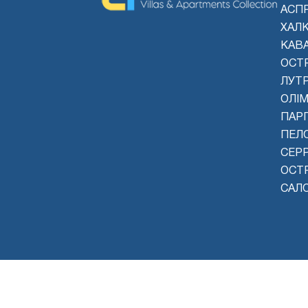
АСП
ХАЛК
КАВ
ОСТ
ЛУТ
ОЛІМ
ПАРГ
ПЕЛ
СЕР
ОСТР
САЛ