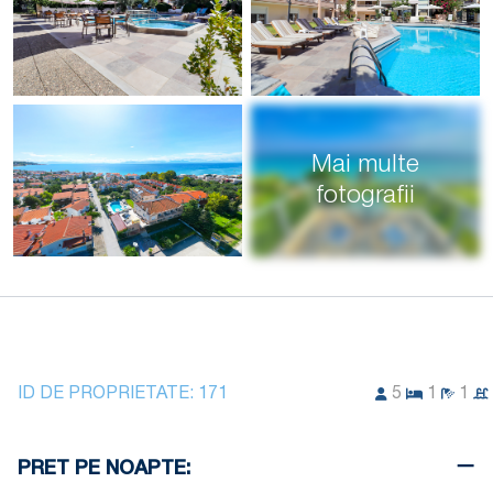
Mai multe
fotografii
ID DE PROPRIETATE:
171
5
1
1
PRET PE NOAPTE: