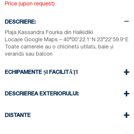
Price (upon request)
DESCRIERE:
Plaja Kassandra Fourka din Halkidiki
Locație Google Maps – 40°00'22.1″N 23°22'59.9″E
Toate camerele au o chicinetă utilată, baie și
verandă sau balcon
ECHIPAMENTE ȘI FACILITĂȚI
Lenjerie de pat și prosoape
Aer condiționat
DESCRIEREA EXTERIORULUI:
Televizor cu ecran plat
Wi-Fi wireless
Piscina comuna
Fier și masă de călcat (la cerere)
Locuri de parcare disponibile pentru oaspeții
DISTANTE
Curatenie in camera la fiecare 3 zile
complexului (uneori nu este suficient spațiu)
Plaja 250 m
Centru sat 200 m