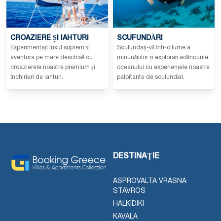
CROAZIERE ȘI IAHTURI
SCUFUNDĂRI
Experimentați luxul suprem și
Scufundați-vă într-o lume a
aventura pe mare deschisă cu
minunățiilor și explorați adâncurile
croazierele noastre premium și
oceanului cu experiențele noastre
închirieri de iahturi.
palpitante de scufundări.
DESTINAŢIE
ASPROVALTA VRASNA
STAVROS
HALKIDIKI
KAVALA