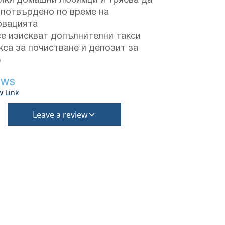
алки домашни любимци и трябва да
 потвърдено по време на
рвацията
се изискват допълнителни такси
кса за почистване и депозит за
)
EWS
w Link
Leave a review