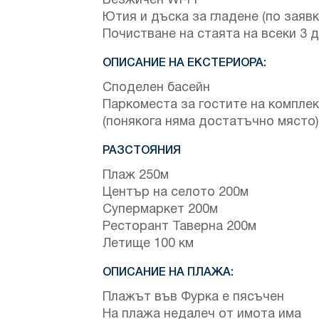
Безжичен Wi-Fi
Ютия и дъска за гладене (по заявк
Почистване на стаята на всеки 3 
ОПИСАНИЕ НА ЕКСТЕРИОРА:
Споделен басейн
Паркоместа за гостите на компле
(понякога няма достатъчно място)
РАЗСТОЯНИЯ
Плаж 250м
Център на селото 200м
Супермаркет 200м
Ресторант Таверна 200м
Летище 100 км
ОПИСАНИЕ НА ПЛАЖА:
Плажът във Фурка е пясъчен
На плажа недалеч от имота има