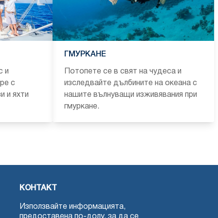
ГМУРКАНЕ
с и
Потопете се в свят на чудеса и
ре с
изследвайте дълбините на океана с
и и яхти
нашите вълнуващи изживявания при
гмуркане.
КОНТАКТ
Използвайте информацията,
предоставена по-долу, за да се