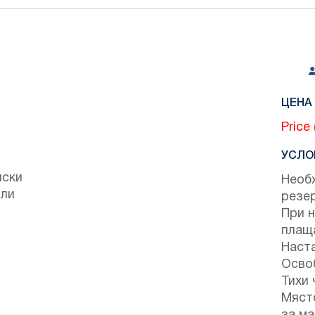
ЦЕНА 
Price
УСЛО
нски
Необх
или
резе
При н
плащ
Наста
Осво
Тихи 
Мяст