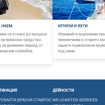
 НАЕМ
КРУИЗИ И ЯХТИ
аем се отнася до процеса
Изживейте върховния лук
 на превозно средство,
приключение в открито мо
 за временен период от
нашите първокласни круиз
лична или служебна
под наем.
ТИНАЦИЯ
ДЕЙНОСТИ
РОВАЛТА ВРАСНА СТАВРОС
AIR-CHARTER-SERVICES