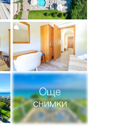
Още
снимки