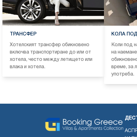
ТРАНСФЕР
КОЛА ПОД
Хотелският трансфер обикновено
Коли под н
включва транспортиране до или от
на наемане
хотела, често между летището или
обикновено
влака и хотела.
време, за 
употреба.
ДЕС
АСП