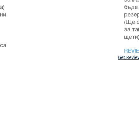
за м
а)
бъде
дни
резе
(Ще 
за та
щети
кса
REVI
Get Revie