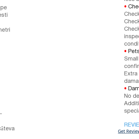
•
Chec
 pe
Check
sti
Check
Check
metri
inspe
condi
•
Pets
Small
confi
Extra
dama
•
Dama
No de
Addit
speci
–
REVI
câteva
Get Revie