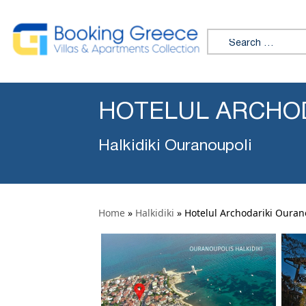
Search for:
HOTELUL ARCHOD
Halkidiki Ouranoupoli
Home
»
Halkidiki
»
Hotelul Archodariki Ouran