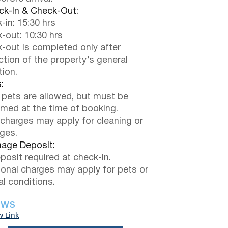
k-In & Check-Out:
-in: 15:30 hrs
-out: 10:30 hrs
-out is completed only after
ction of the property’s general
tion.
:
 pets are allowed, but must be
rmed at the time of booking.
 charges may apply for cleaning or
ges.
ge Deposit:
posit required at check-in.
ional charges may apply for pets or
al conditions.
EWS
w Link