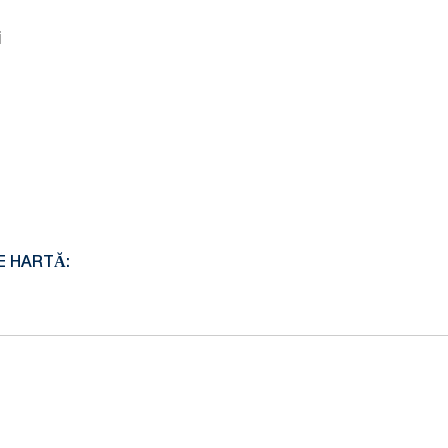
i
E HARTĂ: