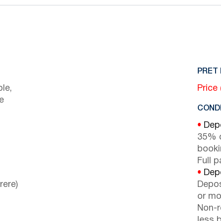
PRET 
le,
Price
e
CONDI
•
Depo
35% d
booki
Full 
•
Depo
rere)
Depos
or mor
Non-r
less b