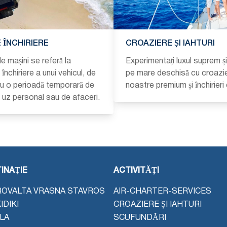
 ÎNCHIRIERE
CROAZIERE ȘI IAHTURI
de mașini se referă la
Experimentați luxul suprem ș
închiriere a unui vehicul, de
pe mare deschisă cu croazi
ru o perioadă temporară de
noastre premium și închirieri 
u uz personal sau de afaceri.
INAŢIE
ACTIVITĂȚI
OVALTA VRASNA STAVROS
AIR-CHARTER-SERVICES
IDIKI
CROAZIERE ȘI IAHTURI
LA
SCUFUNDĂRI