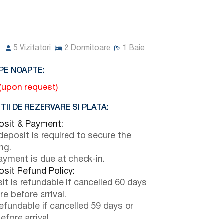
5
Vizitatori
2
Dormitoare
1
Baie
PE NOAPTE:
 (upon request)
TII DE REZERVARE SI PLATA:
sit & Payment:
eposit is required to secure the
ng.
payment is due at check-in.
sit Refund Policy:
it is refundable if cancelled 60 days
e before arrival.
efundable if cancelled 59 days or
efore arrival.