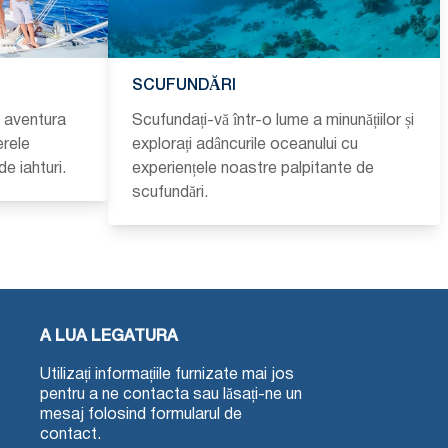
SCUFUNDĂRI
i aventura
Scufundați-vă într-o lume a minunățiilor și
erele
explorați adâncurile oceanului cu
de iahturi.
experiențele noastre palpitante de
scufundări.
A LUA LEGATURA
Utilizați informațiile furnizate mai jos
pentru a ne contacta sau lăsați-ne un
mesaj folosind formularul de
contact.