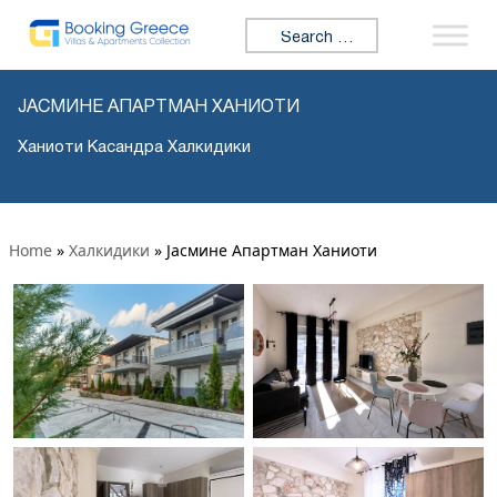
Search for:
ЈАСМИНЕ АПАРТМАН ХАНИОТИ
Ханиоти Касандра Халкидики
Home
»
Халкидики
»
Јасмине Апартман Ханиоти