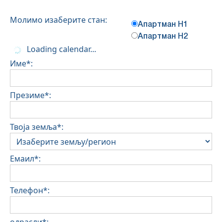
Молимо изаберите стан:
Апартман Н1
Апартман Н2
Loading calendar...
Име*:
Презиме*:
Твоја земља*:
Емаил*:
Телефон*: