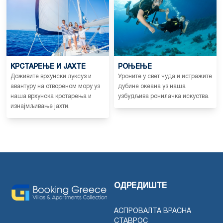
КРСТАРЕЊЕ И ЈАХТЕ
РОЊЕЊЕ
Доживите врхунски луксуз и
Уроните у свет чуда и истражите
авантуру на отвореном мору уз
дубине океана уз наша
наша врхунска крстарења и
узбудљива ронилачка искуства.
изнајмљивање јахти.
ОДРЕДИШТЕ
АСПРОВАЛТА ВРАСНА
СТАВРОС