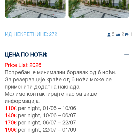
ИД НЕКРЕТНИНЕ:
272
5
2
1
ЦЕНА ПО НОЋИ:
Price List 2026
Потребан је минимални боравак од 6 ноћи.
За резервације краће од 6 ноћи може се
применити додатна накнада.
Молимо контактирајте нас за више
информација.
110€
per night,
01/05
–
10/06
140€
per night,
10/06
–
06/07
170€
per night,
06/07
–
22/07
190€
per night,
22/07
–
01/09