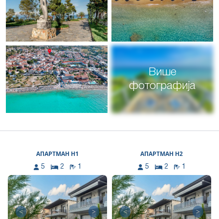
Више
фотографија
АПАРТМАН Н1
АПАРТМАН Н2
5
2
1
5
2
1
<
>
<
>