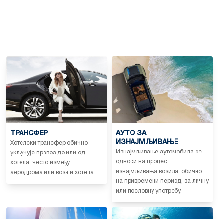
ТРАНСФЕР
АУТО ЗА
ИЗНАЈМЉИВАЊЕ
Хотелски трансфер обично
Изнајмљивање аутомобила се
укључује превоз до или од
односи на процес
хотела, често између
изнајмљивања возила, обично
аеродрома или воза и хотела.
на привремени период, за личну
или пословну употребу.