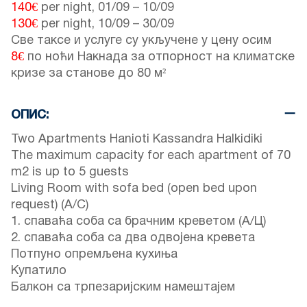
140€
per night,
01/09
–
10/09
130€
per night,
10/09
–
30/09
Све таксе и услуге су укључене у цену осим
8€
по ноћи Накнада за отпорност на климатске
кризе за станове до 80 м²
ОПИС:
Two Apartments Hanioti Kassandra Halkidiki
The maximum capacity for each apartment of 70
m2 is up to 5 guests
Living Room with sofa bed (open bed upon
request) (A/C)
1. спаваћа соба са брачним креветом (А/Ц)
2. спаваћа соба са два одвојена кревета
Потпуно опремљена кухиња
Купатило
Балкон са трпезаријским намештајем