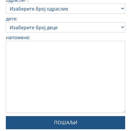
одрасли*:
дете:
напомене:
ПОШАЉИ