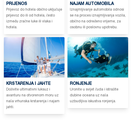
PRIJENOS
NAJAM AUTOMOBILA
Prijevoz do hotela obično uključuje
Iznajmljivanje automobila odnosi
prijevoz do ili od hotela, često
se na proces iznajmljivanja vozila,
između zračne luke ili vlaka i
obično na određeno vrijeme, za
hotela.
osobnu ili poslovnu upotrebu.
KRSTARENJA I JAHTE
RONJENJE
Doživite ultimativni luksuz i
Uronite u svijet čuda i istražite
avanturu na otvorenom moru uz
dubine oceana uz naša
naša vrhunska krstarenja i najam
uzbudljiva iskustva ronjenja.
jahti.