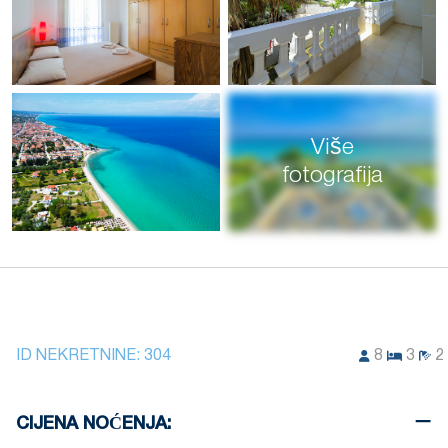
Više
fotografija
ID NEKRETNINE:
304
8
3
2
CIJENA NOĆENJA: