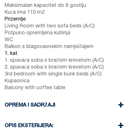
Maksimalan kapacitet do 8 gostiju
Kuća ima 110 m2
Prizemlje
Living Room with two sofa beds (A/C)
Potpuno opremljena kuhinja
WC
Balkon s blagovaonskim namještajem
1. kat
1. spavaća soba s bračnim krevetom (A/C)
2. spavaća soba s bračnim krevetom (A/C)
3rd bedroom with single bunk beds (A/C)
Kupaonica
Balcony with coffee table
OPREMA I SADRŽAJI
Posteljina i ručnici
Four Air Conditioners
OPIS EKSTERIJERA: