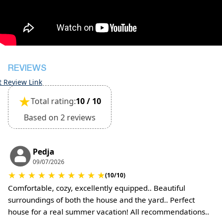
pregleda općeg stanja kuće
Objekt je pogodan za male kućne ljubimce i mora
se potvrditi tijekom rezervacije
(Bit će potrebne dodatne naknade za naknadu za
čišćenje i polog za štetu)
REVIEWS
t Review Link
★
Total rating:
10 / 10
Based on 2 reviews
Pedja
09/07/2026
★
★
★
★
★
★
★
★
★
★
(10/10)
Comfortable, cozy, excellently equipped.. Beautiful
surroundings of both the house and the yard.. Perfect
house for a real summer vacation! All recommendations..