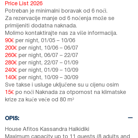
Price List 2026
Potreban je minimalni boravak od 6 noći.
Za rezervacije manje od 6 noćenja može se
primijeniti dodatna naknada.
Molimo kontaktirajte nas za više informacija.
90€
per night,
01/05
–
10/06
200€
per night,
10/06
–
06/07
260€
per night,
06/07
–
22/07
280€
per night,
22/07
–
01/09
240€
per night,
01/09
–
10/09
140€
per night,
10/09
–
30/09
Sve takse i usluge uključene su u cijenu osim
15€
po noći Naknada za otpornost na klimatske
krize za kuće veće od 80 m²
OPIS:
House Afitos Kassandra Halkidiki
Maximum capacity up to 11 guests (8 adults and