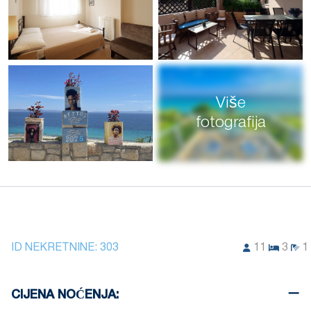
Više
fotografija
ID NEKRETNINE:
303
11
3
1
CIJENA NOĆENJA: