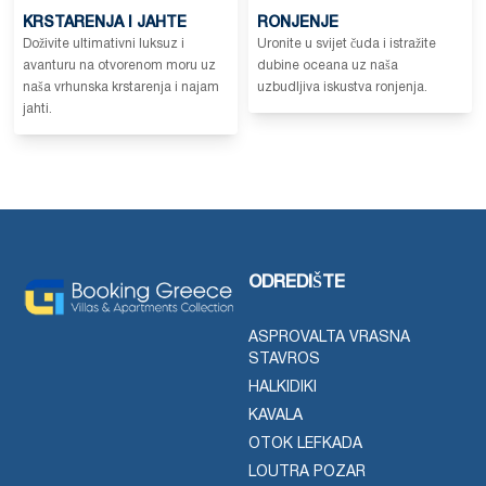
KRSTARENJA I JAHTE
RONJENJE
Doživite ultimativni luksuz i
Uronite u svijet čuda i istražite
avanturu na otvorenom moru uz
dubine oceana uz naša
naša vrhunska krstarenja i najam
uzbudljiva iskustva ronjenja.
jahti.
ODREDIŠTE
ASPROVALTA VRASNA
STAVROS
HALKIDIKI
KAVALA
OTOK LEFKADA
LOUTRA POZAR