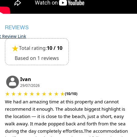
(Bit će potrebne dodatne naknade za naknadu za
čišćenje i polog za štetu)
REVIEWS
t Review Link
★
Total rating:
10 / 10
Based on 1 reviews
Ivan
29/07/2026
★
★
★
★
★
★
★
★
★
★
(10/10)
We had an amazing time at this property and cannot
recommend it enough. The absolute biggest highlight is
the location — it is close to the beach, just a short, easy
walk away. It made popped back and forth from the sea
during the day completely effortless.The accommodation