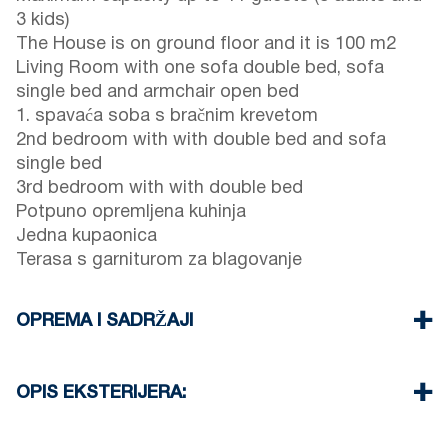
3 kids)
The House is on ground floor and it is 100 m2
Living Room with one sofa double bed, sofa
single bed and armchair open bed
1. spavaća soba s bračnim krevetom
2nd bedroom with with double bed and sofa
single bed
3rd bedroom with with double bed
Potpuno opremljena kuhinja
Jedna kupaonica
Terasa s garniturom za blagovanje
OPREMA I SADRŽAJI
Posteljina i ručnici
Klima uređaji
OPIS EKSTERIJERA:
TV ravnog ekrana
Wi-Fi bežični
Private garden (with barbecue upon request)